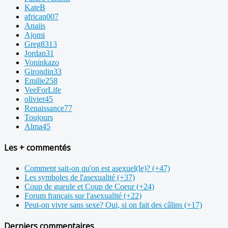
KateB
african007
Anaiis
Ajomi
Greg8313
Jordan31
Voninkazo
Girondin33
Emilie258
VeeForLife
olivier45
Renaissance77
Toujours
Alma45
Les + commentés
Comment sait-on qu'on est asexuel(le)? (+47)
Les symboles de l'asexualité (+37)
Coup de gueule et Coup de Coeur (+24)
Forum français sur l'asexualité (+22)
Peut-on vivre sans sexe? Oui, si on fait des câlins (+17)
Derniers commentaires