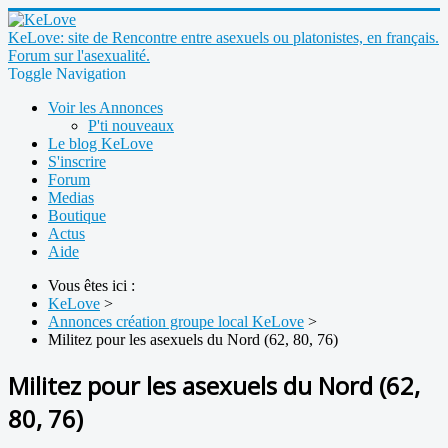
KeLove: site de Rencontre entre asexuels ou platonistes, en français.
Forum sur l'asexualité.
Toggle Navigation
Voir les Annonces
P'ti nouveaux
Le blog KeLove
S'inscrire
Forum
Medias
Boutique
Actus
Aide
Vous êtes ici :
KeLove
>
Annonces création groupe local KeLove
>
Militez pour les asexuels du Nord (62, 80, 76)
Militez pour les asexuels du Nord (62,
80, 76)