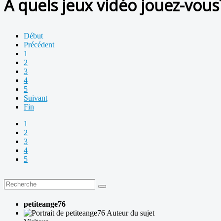
A quels jeux vidéo jouez-vous
Début
Précédent
1
2
3
4
5
Suivant
Fin
1
2
3
4
5
petiteange76
Auteur du sujet