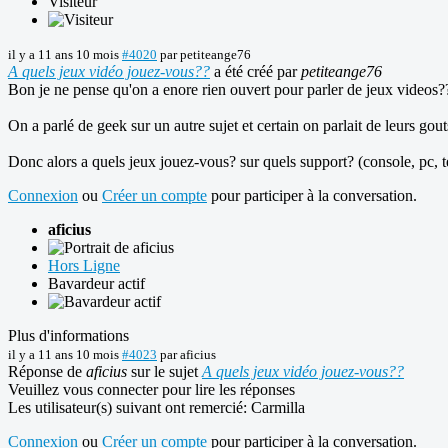
Visiteur
il y a 11 ans 10 mois
#4020
par
petiteange76
A quels jeux vidéo jouez-vous??
a été créé par
petiteange76
Bon je ne pense qu'on a enore rien ouvert pour parler de jeux videos?
On a parlé de geek sur un autre sujet et certain on parlait de leurs gou
Donc alors a quels jeux jouez-vous? sur quels support? (console, pc, té
Connexion
ou
Créer un compte
pour participer à la conversation.
aficius
Hors Ligne
Bavardeur actif
Plus d'informations
il y a 11 ans 10 mois
#4023
par
aficius
Réponse de
aficius
sur le sujet
A quels jeux vidéo jouez-vous??
Veuillez vous connecter pour lire les réponses
Les utilisateur(s) suivant ont remercié:
Carmilla
Connexion
ou
Créer un compte
pour participer à la conversation.