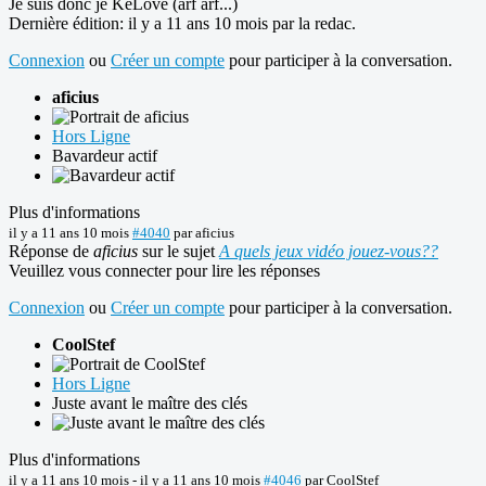
Je suis donc je KeLove (arf arf...)
Dernière édition: il y a 11 ans 10 mois par
la redac
.
Connexion
ou
Créer un compte
pour participer à la conversation.
aficius
Hors Ligne
Bavardeur actif
Plus d'informations
il y a 11 ans 10 mois
#4040
par
aficius
Réponse de
aficius
sur le sujet
A quels jeux vidéo jouez-vous??
Veuillez vous connecter pour lire les réponses
Connexion
ou
Créer un compte
pour participer à la conversation.
CoolStef
Hors Ligne
Juste avant le maître des clés
Plus d'informations
il y a 11 ans 10 mois
-
il y a 11 ans 10 mois
#4046
par
CoolStef