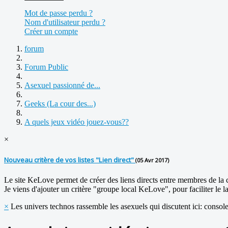
Mot de passe perdu ?
Nom d'utilisateur perdu ?
Créer un compte
forum
Forum Public
Asexuel passionné de...
Geeks (La cour des...)
A quels jeux vidéo jouez-vous??
×
Nouveau critère de vos listes "Lien direct"
(05 Avr 2017)
Le site KeLove permet de créer des liens directs entre membres de l
Je viens d'ajouter un critère "groupe local KeLove", pour faciliter le l
×
Les univers technos rassemble les asexuels qui discutent ici: console