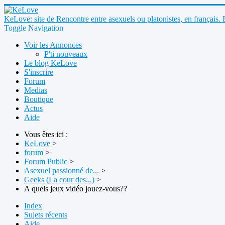
KeLove: site de Rencontre entre asexuels ou platonistes, en français. 
Toggle Navigation
Voir les Annonces
P'ti nouveaux
Le blog KeLove
S'inscrire
Forum
Medias
Boutique
Actus
Aide
Vous êtes ici :
KeLove
>
forum
>
Forum Public
>
Asexuel passionné de...
>
Geeks (La cour des...)
>
A quels jeux vidéo jouez-vous??
Index
Sujets récents
Aide